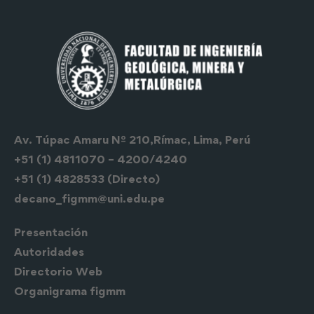
Av. Túpac Amaru Nº 210,Rímac, Lima, Perú
+51 (1) 4811070 – 4200/4240
+51 (1) 4828533 (Directo)
decano_figmm@uni.edu.pe
Presentación
Autoridades
Directorio Web
Organigrama figmm