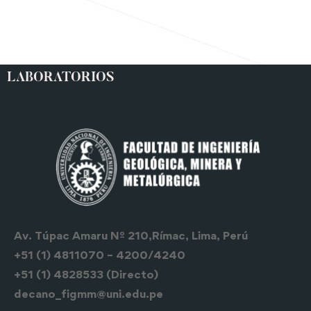
LABORATORIOS
Av. Túpac Amaru Nº 210,Rímac, Lima, Perú
+51 (1) 4811070 – 4200/4240
+51 (1) 4828533 (Directo)
decano_figmm@uni.edu.pe