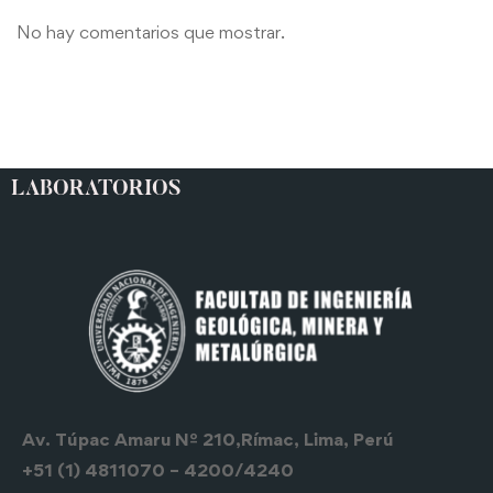
No hay comentarios que mostrar.
LABORATORIOS
Av. Túpac Amaru Nº 210,Rímac, Lima, Perú
+51 (1) 4811070 – 4200/4240