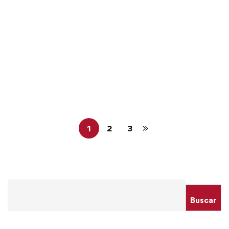
Read more
NOTICIAS
SIN CATEGORÍA
CONCURSO PUBLICO A PLAZA
DOCENTE CONTRATADO ESCUELA
DE INGENIERÍA DE MINAS 2025-1
figmmadmin
Mar 04, 2025
1
2
3
Buscar