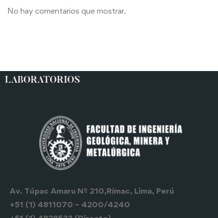
No hay comentarios que mostrar.
LABORATORIOS
Av. Túpac Amaru Nº 210,Rímac, Lima, Perú
+51 (1) 4811070 – 4200/4240